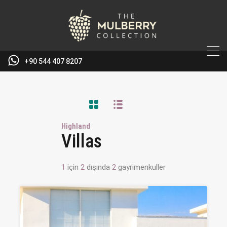
+90 544 407 8207
Highland
Villas
1
için
2
dışında
2
gayrimenkuller