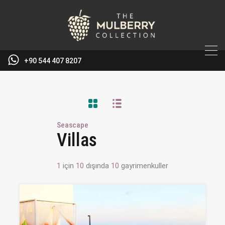
+90 544 407 8207
Seascape
Villas
1
için
10
dışında
10
gayrimenkuller