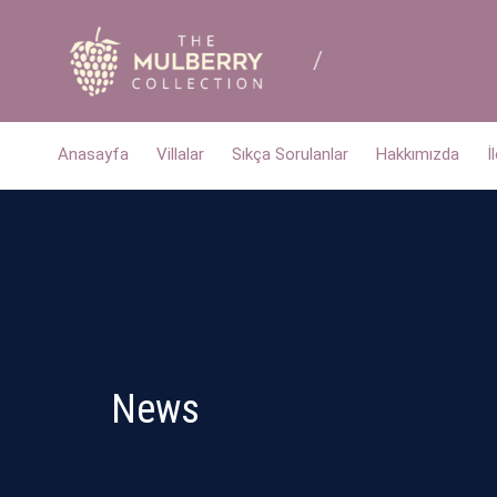
Anasayfa
Villalar
Sıkça Sorulanlar
Hakkımızda
İ
News