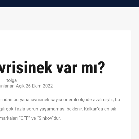
vrisinek var mı?
tolga
yınlanan Açık
26 Ekim 2022
ından bu yana sivrisinek sayısı önemli ölçüde azalmıştır, bu
ilgili çok fazla sorun yaşamaması beklenir. Kalkan’da en sık
markaları “OFF” ve “Sinkov”dur.