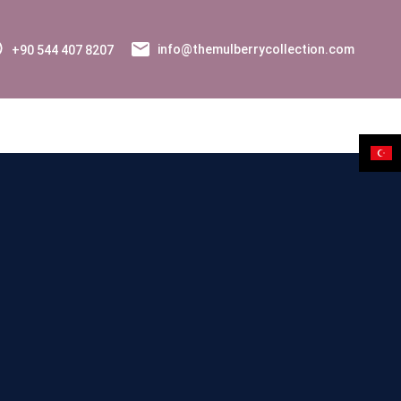
+90 544 407 8207
info@themulberrycollection.com