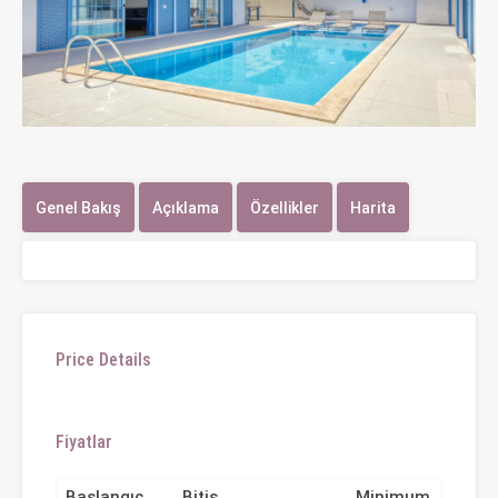
Genel Bakış
Açıklama
Özellikler
Harita
Price Details
Fiyatlar
Başlangıç
Bitiş
Minimum