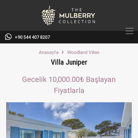
+90 544 407 8207
Anasayfa
Woodland Villas
Villa Juniper
Gecelik 10,000.00₺ Başlayan
Fiyatlarla