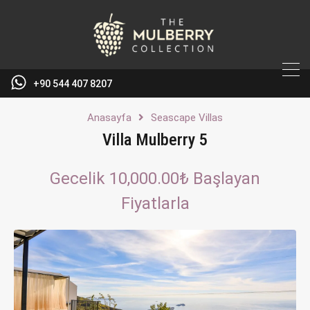
+90 544 407 8207
Anasayfa
Seascape Villas
Villa Mulberry 5
Gecelik 10,000.00₺ Başlayan
Fiyatlarla