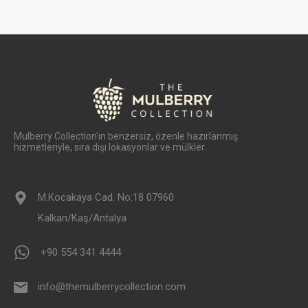
Mulberry Collection'ın benzersiz, özenle hazırlanmış
hizmetleriyle, sıra dışı lokasyonlar ve mülkler.
M.Kocakaya Cad. No:18 07960
Kalkan/Kaş/Antalya
+90 554 341 4444
info@themulberrycollection.com