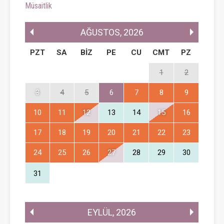
Müsaitlik
AĞUSTOS
,
2026
PZT
SA
BIZ
PE
CU
CMT
PZ
1
2
3
4
5
6
7
8
9
10
11
12
13
14
15
16
17
18
19
20
21
22
23
24
25
26
27
28
29
30
31
EYLÜL
,
2026