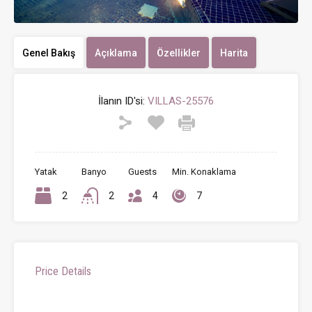
Genel Bakış
Açıklama
Özellikler
Harita
İlanın ID'si:
VILLAS-25576
Yatak
Banyo
Guests
Min. Konaklama
2
2
4
7
Price Details