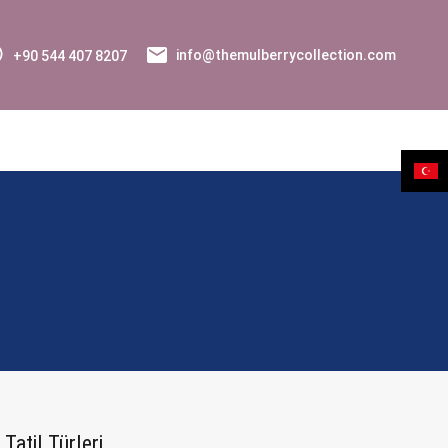
+90 544 407 8207
info@themulberrycollection.com
Tatil Türleri