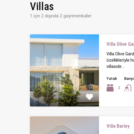
Villas
1
için
2
dışında
2
gayrimenkuller
Villa Olive G
Villa Olive Gar
özellikleriyle 
villasıdır.…
Yatak
Bany
2
Villa Barley