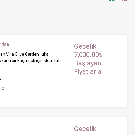
arden
Gecelik
7,000.00₺
den Villa Olive Garden, lüks
huzurlu bir kaçamak için ideal tatil
Başlayan
Fiyatlarla
o
2
Gecelik