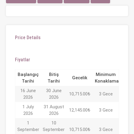
Price Details
Fiyatlar
Başlangıç
Bitiş
Minimum
Gecelik
Tarihi
Tarihi
Konaklama
16 June
30 June
10,715.00₺
3 Gece
2026
2026
1 July
31 August
12,145.00₺
3 Gece
2026
2026
1
10
September
September
10,715.00₺
3 Gece